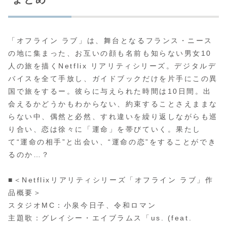
「オフライン ラブ」は、舞台となるフランス・ニース
の地に集まった、お互いの顔も名前も知らない男女10
人の旅を描くNetflix リアリティシリーズ。デジタルデ
バイスを全て手放し、ガイドブックだけを片手にこの異
国で旅をするー。彼らに与えられた時間は10日間。出
会えるかどうかもわからない、約束することさえままな
らない中、偶然と必然、すれ違いを繰り返しながらも巡
り合い、恋は徐々に「運命」を帯びていく。果たし
て“運命の相手”と出会い、“運命の恋”をすることができ
るのか…？
■＜Netflixリアリティシリーズ「オフライン ラブ」作
品概要＞
スタジオMC：小泉今日子、令和ロマン
主題歌：グレイシー・エイブラムス「us. (feat.