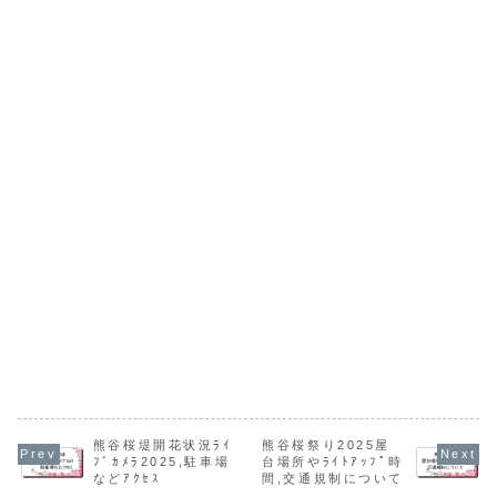
記事ではマグバー
ン2025,コン
別賞「主題歌...
2025,放送
ム...
ビ...
ら？時...
熊谷桜堤開花状況ﾗｲ
熊谷桜祭り2025屋
ﾌﾞｶﾒﾗ2025,駐車場
台場所やﾗｲﾄｱｯﾌﾟ時
などｱｸｾｽ
間,交通規制について