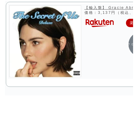
【輸入盤】 Gracie Abrams
価格：3,137円（税込、送
楽
スクロ