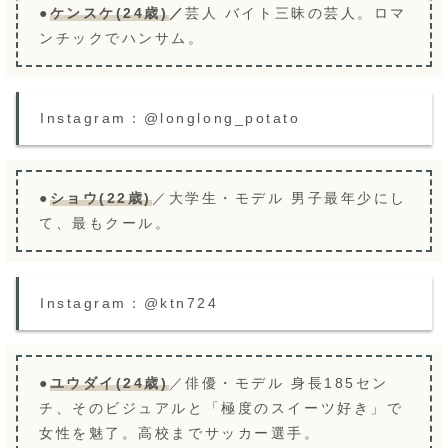
●
ケンスケ(24歳)
／
芸人 バイト三昧の芸人。ロマ
ンチックでハンサム。
Instagram：@longlong_potato
●
ショウ(22歳)
／大学生・モデル 男子最年少にし
て、最もクール。
Instagram：@ktn724
●
ユウダイ(24歳)
／俳優・モデル 身長185セン
チ、そのビジュアルと「極度のスイーツ好き」で
女性を魅了。高校までサッカー選手。