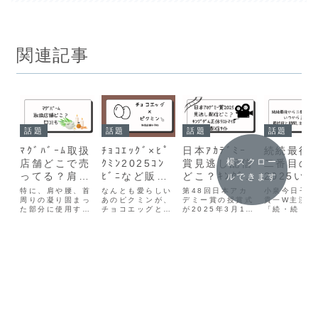
関連記事
話題
話題
話題
話題
ﾏｸﾞﾊﾞｰﾑ取扱
ﾁｮｺｴｯｸﾞ×ﾋﾟ
日本ｱｶﾃﾞﾐｰ
続続最後
横スクロー
店舗どこで売
ｸﾐﾝ2025ｺﾝ
賞見逃し配信
二番目の
ってる？肩こ
ﾋﾞﾆなど販売
どこ？ｷﾝｸﾞ
2025い
ルできます
り頭痛など口
店どこ＆通販
ﾀﾞﾑﾗｽﾄﾏｲﾙ動
ら？最終
特に、肩や腰、首
なんとも愛らしい
第48回日本アカ
小泉今日子＆
ｺﾐ
周りの凝り固まっ
予約ｻｲﾄ！い
あのピクミンが、
画配信ｻｲﾄ
デミー賞の授賞式
時間,主題
貴一W主演、
た部分に使用する
チョコエッグとコ
が2025年3月14
「続・続・最
つから販売か
も
ことで、痛みの緩
ラボ！チョコレー
日午後9時より、
ら二番目の恋
も調査！
和や柔軟性の向上
トの中から可愛い
日本テレビ系で放
月9に帰って
が見込まれ、日常
ピクミンのフィギ
送！司会はアナウ
る！！11年
生活の動作がより
ュアが出てくる食
ンサーの羽鳥慎一
描いた第３期
スムーズになると
玩となり登場で
と俳優の安藤サク
なる『続・続
話題の「マグネシ
す。フィギュアは
ラが務める。また
後から二番目
ウムバーム」。医
全15種＋シーク
プレゼンターとし
恋』。レギュ
療現場だけでな
レット1種。誰に
て前回の最優秀賞
10名が11年
く、アスリートに
会えるか楽しみ♪
および話題賞受賞
に再集結！こ
も注目され話題の
この記事ではチョ
者も参加する。新
事では続続最
マグバーム！この
コエッグ×ピクミ
たに設立された特
ら二番目の恋