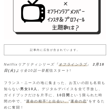
記事内に広告が含まれています。
Netflixリアリティシリーズ『
オフラインラブ
』
2月18
日(火)
より全10話一挙配
信スタート!
フランス・ニースの地に集まった、お互いの顔も名前も
知らない
男女10人
。デジタルデバイスを全て手放し、
ガイドブックだけを片手に、
10日間
という限られた時
間の中で、“
運命の相手”と出会い、
“
運命の恋
”をするた
めに奮闘！