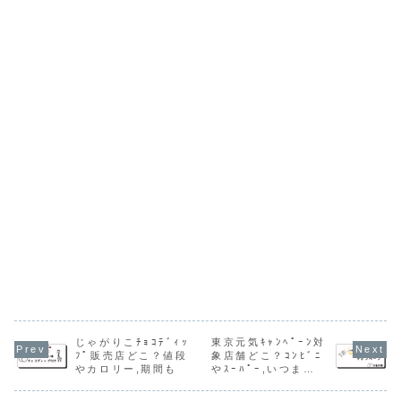
じゃがりこﾁｮｺﾃﾞｨｯ
東京元気ｷｬﾝﾍﾟｰﾝ対
ﾌﾟ販売店どこ？値段
象店舗どこ？ｺﾝﾋﾞﾆ
やカロリー,期間も
やｽｰﾊﾟｰ,いつまで
かを調査！