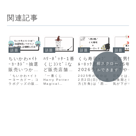
関連記事
話題
話題
話題
話題
ちいかわ×ｲﾄ
ﾊﾘｰﾎﾟｯﾀｰ1番
くら寿司×ﾌﾞ
厄年男性
横スクロー
ｰﾖｰｶﾄﾞｰ抽選
くじｺﾝﾋﾞﾆな
ﾙｰﾛｯｸ恵方巻
2025年
販売いつか
ど販売店舗ど
2026予約い
歳？やっ
ルできます
ら？ﾈｯﾄ通販,
こ？ｵﾝﾗｲﾝあ
つまで？予約
いけない
「ちいかわ×イト
「一番くじ
2025年の節分は
厄年とは、人
店舗購入方法
ーヨーカドー」コ
るか＆いつま
Harry Potter
方法や当日店
2月2日(日)で、恵
など過ご
転換期として
ラボグッズの販売
Magical
方(方角)は「西南
気が下がり、
で？
頭で買えるか
方！
方法が、抽選販売
Sweets Party」
西」です。くら寿
的・精神的に
方角
に変更となりまし
が6月上旬発売予
司では、2025年
を崩しやすい
た。イトーヨーカ
定！A賞に「バー
1月4日（土）か
される時期で
ドーネット通販で
ティー・ボッツの
ら恵方巻の予約受
災難や不幸が
は1月10日から先
百味ビーンズライ
付スタート！「ブ
降りかかりや
行予約を実施して
ト」がラインナッ
ルーロック」コラ
と考えられて
いたが、アクセス
プする一番くじ。
ボの限定恵方巻の
り、普段より
集中のため受付を
約16センチのル
予約受付も開始！
を慎重に過ご
一時中断。販売方
ームライトで、本
メインキャラクタ
き年とされて
法を「先行予約」
物みたいにしゃか
ーが描かれた特製
す。厄年は自
から「抽選販売」
しゃか揺れるク
フィルムとステッ
身を見つめ直
に変更しまし
リ...
カー付...
ャンスの年。
た...
テ...