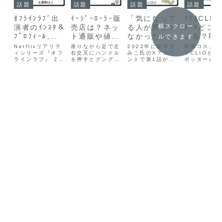
話題
話題
話題
話題
ｵﾌﾗｲﾝﾗﾌﾞ出
ｲｰｼﾞｰﾛｰﾗｰ販
「気になって
ｸﾘｵCLIO
横スクロー
演者のｲﾝｽﾀ＆
売店は？ネッ
る人が男じゃ
ﾎﾟﾀどこ
ﾌﾟﾛﾌｨｰﾙ,主
ト通販や値
なかった」漫
える？取
ルできます
題歌は？
段,何歳から
画無料で読め
舗やﾈｯﾄ
Netflixリアリテ
座りながら足で左
2022年に新井す
韓国コスメブ
Netflix
ィシリーズ『オフ
乗れるか
右交互にハンドル
る？最終回何
みこ氏のXアカウ
情報
ドCLIOとハ
ラインラブ』 2月
を押すとグングン
ントで第1話が投
ポッターがコ
巻？あらすじ
18日(火)より全
前に進むアメリ
稿されて以来、X
ボ！韓国では
口ｺﾐ
10話一挙配信ス
カ・ヨーロッパで
で連載され、圧倒
発売予定。ラ
タート!フラン
大人気数々のアワ
的人気を誇るコミ
ーションチャ
ス・ニースの地に
ードを受賞した新
ック『気になって
付きアイパレ
集まった、お互い
感覚ゴーカート！
る人が男じゃなか
が可愛すぎる
の顔も名前も知ら
TVでも話題に！
った』。『ザッ青
早くもSNS
ない男女10人。
倒れる心配が無い
春』！といった感
に♪この記事
デジタルデバイス
ので、誰でも安全
じで、わくわくし
クリオCLIO
を全て手放し、ガ
に覚えられます♪
たり、主人公に共
リーポッター
イドブックだけを
この記事ではイー
感したり。出てく
こで買える？
片手に、10日間
ジーローラー販売
る音楽にも興味が
店舗クリオ
という限...
店や通販サイトイ
湧きます！こ
CLIO×ハリ
ー...
の...
ポ...