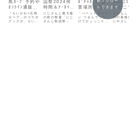
横スクロー
島ｶｰﾌﾟ予約や
謡祭2024何
ｶﾞﾁｬｶﾞﾁｬ設
ｼの口ｺﾐ,
ｵﾝﾗｲﾝ通販あ
時間＆ｱｰｶｲ
置場所と発売
店どこで
ルできます
る？いつから
ﾌﾞある？映画
日は？通販＆
てる？種
「ちいかわ×広島
にじさんじ最大級
「パペットスンス
もふもふ・ふ
いつまで？
カープ」のコラボ
館どこ＆ﾁｹｯﾄ
の歌の祭宴「にじ
予約情報
ン つまんでつな
使い方
わの新感覚！
グッズが、ちいか
さんじ歌謡祭
げてひょっこり！
にやさしく歯
の買い方も
わらんど広島パル
2024」2024年
ますこっと」が2
とれる、歯科
コ店にて販売開
12月20日(金)〜
月にガチャポンか
推奨歯ブラシ
始！野球好きには
2024年12月22
ら登場！シュール
フらし」がS
たまらない再販で
日(日) 配信決
かわいいスンスン
どで話題に！
すね！この記事で
定！今回は
たちがつまんでつ
らしは、超極
はちいかわ×広島
NIJISANJI EN
なげてシリーズに
（直径0.08
カープ,予約やオ
からの出演や2D
新登場！今回はゾ
を使った歯ブ
ンライン通販あ
出演のライバーも
ンゾンを初ライン
で、普通の歯
る？ちいかわ×広
加わり、出演ライ
ナップ。カニカン
シよりも「と
島カープ,いつか
バーは総勢150名
5種、チェーン5
くやさしい」
らいつまで？につ
以上。さらに登場
種で10種です♪こ
心地が特徴!
いて紹介していき
ユニ...
の記事ではパ
記事ではモ..
ます...
ペ...