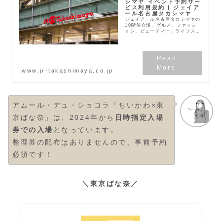
シマヤ イベント予約サー
ビス利用規約 | ジェイア
ール名古屋タカシマヤ
ジェイアール名古屋タカシマヤの
10階催会場、グルメ、ファッシ
ョン、ビューティー、ライフスタ
イルなどの催しやフェアなど最新
情報をご案内します。
www.jr-takashimaya.co.jp
アムール・デュ・ショコラ「ちいかわ×東
京ばな奈」は、2024年から
日時指定入場
券での入場
となっています。
整理券の配布はありませんので、事前予約
必須です！
＼東京ばな奈／