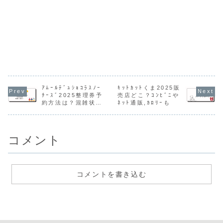
ｱﾑｰﾙﾃﾞｭｼｮｺﾗｽﾉｰ
ｷｯﾄｶｯﾄくま2025販
ﾁｰｽﾞ2025整理券予
売店どこ？ｺﾝﾋﾞﾆや
約方法は？混雑状況
ﾈｯﾄ通販,ｶﾛﾘｰも
や入場方法
コメント
コメントを書き込む