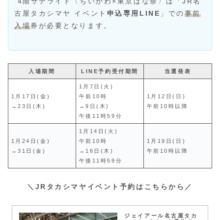
4階サテライト〈ちいかわ×東京ばな奈〉は「JR名
古屋タカシマヤ イベント
申込専用LINE
」での
事前
入場
券が必要となります。
入場期間
LINE予約受付期間
当選発表
1月7日(火)
1月17日(金)
午前10時
1月12日(日)
→23日(木)
→9日(木)
午前10時以降
午後11時59分
1月14日(火)
1月24日(金)
午前10時
1月19日(日)
→31日(金)
→16日(木)
午前10時以降
午後11時59分
＼JRタカシマヤイベント予約
はこちらから
／
ジェイアール名古屋タカ