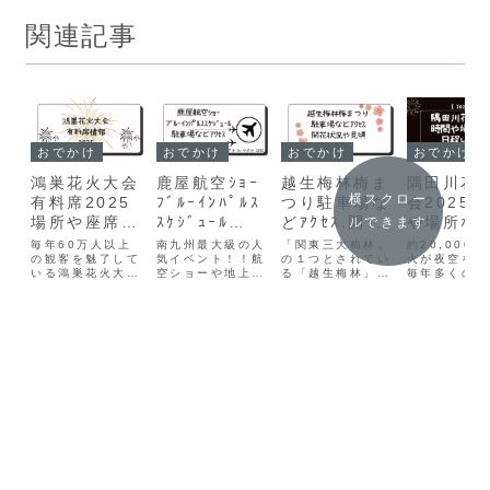
関連記事
おでかけ
おでかけ
おでかけ
おでかけ
鴻巣花火大会
鹿屋航空ｼｮｰ
越生梅林梅ま
隅田川花
横スクロー
有料席2025
ﾌﾞﾙｰｲﾝﾊﾟﾙｽ
つり駐車場な
会2025
場所や座席
ｽｹｼﾞｭｰﾙ
どｱｸｾｽ,開花
や場所な
ルできます
表,購入方法
2025,駐車場
状況や見頃
程いつ？
毎年60万人以上
南九州最大級の人
「関東三大梅林」
約20,000
や価格など
の観客を魅了して
などｱｸｾｽ
気イベント！！航
2025
の１つとされてい
かも
火が夜空を彩
いる鴻巣花火大
空ショーや地上展
る「越生梅林」。
毎年多くの人
会。有料席を購入
示など海上自衛隊
園内は約2ヘクタ
わいを見せる
すると確実に！快
鹿屋航空基地を開
ールの広さがあ
田川花火大会
適に！広いスペー
放し、様々な催し
り、樹齢約670年
2ヶ所に分け
スで座れるため、
が行われる「エア
を超える古木「魁
ち上げるのも
人混みを避けなが
ーメモリアルinか
雪」をはじめ、白
のひとつ。夏
ら花火を楽しむこ
のや2025」が開
加賀・紅梅・越生
の風物詩とし
とができます。有
催!今回のイベン
野梅など約1,000
友人や家族と
料席は荒川河川敷
トは、鹿屋航空基
本の梅の木が植え
にお楽しみく
の特定エリアに設
地開隊70周年を
られています。ミ
いね！花火の
置。打ち上げ場所
記念し、10年ぶ
ニＳＬが運行され
振動も迫力満
の近くにあるた
りに航空自衛隊の
る梅林は全国でも
で、五感で楽
め、迫力満点の花
ブルーインパ...
稀ですね♪こ...
ます♪この記事
火を...