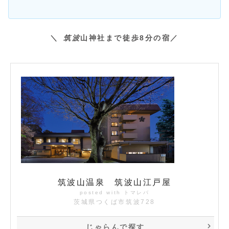
＼
筑波
山神社まで徒歩8分の宿／
筑波山温泉 筑波山江戸屋
posted with
トマレバ
茨城県つくば市筑波728
じゃらんで探す