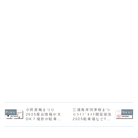
小田原梅まつり
三浦海岸河津桜まつ
2025屋台情報や犬
りﾗｲﾌﾞｶﾒﾗ開花状況
OK？場所や駐車場
2025駐車場などｱｸｾ
などｱｸｾｽ
ｽ