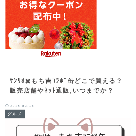
ｻﾝﾘｵ✖️もち吉ｺﾗﾎﾞ缶どこで買える？
販売店舗やﾈｯﾄ通販,いつまでか？
2025.03.16
グルメ