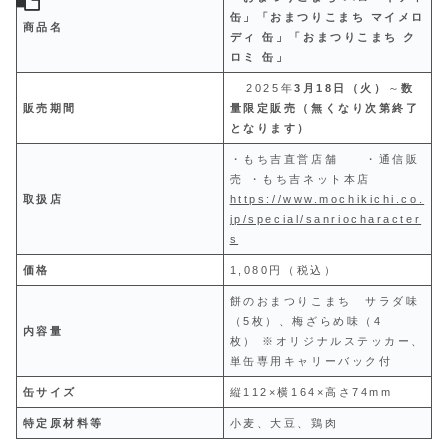
缶」
「おまつりこまち マイメロ
商品名
ディ 缶」
「おまつりこまち ク
ロミ 缶」
2025年
3月18日（火）
～
数
販売期間
量限定販売（無くなり次第終了
となります）
・もち吉直営店舗 ・通信販
売 ・もち吉ネット本店
取扱店
https://www.mochikichi.co.
jp/special/sanriocharacter
s
価格
1,080円（税込）
餅のおまつりこまち サラダ味
（5枚）、梅ざらめ味（4
内容量
枚） ※オリジナルステッカー、
単缶専用キャリーバック付
缶サイズ
縦112×横164×高さ74mm
特定
原材料等
小麦、大豆、鶏肉