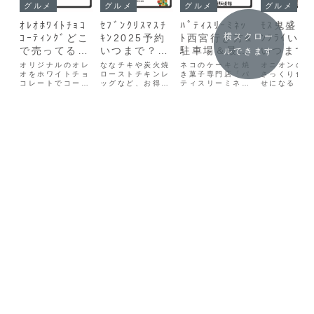
グルメ
グルメ
グルメ
グルメ
ｵﾚｵﾎﾜｲﾄﾁｮｺ
ｾﾌﾞﾝｸﾘｽﾏｽﾁ
ﾊﾟﾃｨｽﾘｰﾐﾈｯ
ﾓｽ鬼盛りｵ
横スクロー
ｺｰﾃｨﾝｸﾞどこ
ｷﾝ2025予約
ﾄ西宮行き方&
ﾝﾌﾗｲい
で売ってる？
いつまで？予
駐車場＆最寄
いつまで
ルできます
販売店や価
約なし当日店
駅などｱｸｾｽ,
段やｶﾛﾘｰ
オリジナルのオレ
ななチキや炭火焼
ネコのケーキと焼
オニオンの甘
格,ｶﾛﾘｰも
オをホワイトチョ
頭で買えるか
ローストチキンレ
予約通販情報
き菓子専門店「パ
凍
さっくり食感
コレートでコーテ
ッグなど、お得な
ティスリーミネッ
せになる「モ
値段も
イングした、まる
クリスマスチキン
ト」は、開店時間
オニオンリン
で高級スイーツの
セットが登場！平
前から行列ができ
グ」。そんな
ような味わい。さ
日クリスマスとな
る人気のお店！見
ニオンフライ
わやかな甘さのバ
る2025年。お仕
た目の可愛さだけ
個分を箱につ
ニラクリームをコ
事帰りにサクッと
でなくとても美味
「鬼盛りオニ
コア味のビスケッ
寄れるコンビニは
しい！と評判です
フライ」を“
トでサンドし、そ
本当に便利ですよ
♪正直、かわい過
の日”に期間
の上からかなりし
ね♪この記事では
ぎて食べにくい！
販売！！モス
っかりとホワイト
セブンクリスマス
と口コミがあるほ
くとついオニ
チョコをかけてあ
チキン2025,予約
ど！この記事では
リングを頼ん
ります。ホワイト
いつまで？セブン
パティスリーミネ
います！オニ
チョコ好きな
クリスマス...
ット西宮,行き
は甘く衣がサ
方、...
方...
とし...