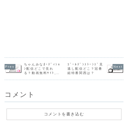
ちゃんみなｵｰﾃﾞｨｼｮ
ｺﾞｰﾙﾃﾞﾝｽﾄｰﾝｽﾞ見
ﾝ配信どこで見れ
逃し配信どこ？冠番
る？動画無料ｻｲﾄ,最
組特番関西は？
終回全何話？
コメント
コメントを書き込む