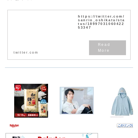
https://twitter.com/
sanrio_oshikatu/sta
tus/18997031060422
53347
twitter.com