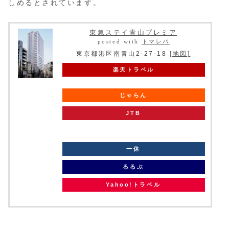
しめるとされています。
東急ステイ青山プレミア
posted with
トマレバ
東京都港区南青山2-27-18
[地図]
楽天トラベル
じゃらん
JTB
knt
一休
るるぶ
Yahoo!トラベル