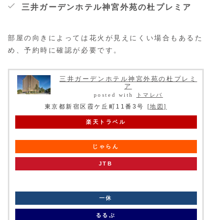
三井ガーデンホテル神宮外苑の杜プレミア
部屋の向きによっては花火が見えにくい場合もあるた
め、予約時に確認が必要です。
三井ガーデンホテル神宮外苑の杜プレミ
ア
posted with
トマレバ
東京都新宿区霞ケ丘町11番3号
[地図]
楽天トラベル
じゃらん
JTB
knt
一休
るるぶ