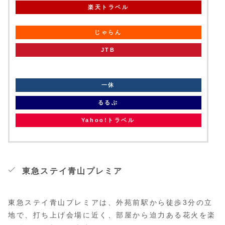
楽天トラベル
じゃらん
JTB
knt
一休
るるぶ
Yahoo!トラベル
東急ステイ青山プレミア
東急ステイ青山プレミアは、外苑前駅から徒歩3分の立
地で、打ち上げ会場に近く、部屋から迫力ある花火を楽