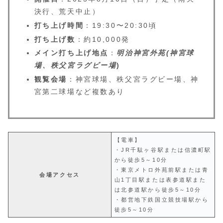
決行、荒天中止）
打ち上げ時間
：19:30〜20:30頃
打ち上げ数
：約10,000発
メイン打ち上げ地点
：
明治神宮外苑(神宮球
場、秩父宮ラグビー場
)
観覧会場
：神宮球場、秩父宮ラグビー場、神
宮第二球場など複数あり
【電車】
・JR千駄ヶ谷駅または信濃町駅
から徒歩5～10分
・東京メトロ外苑前駅または青
会場アクセス
山1丁目駅または表参道駅また
は北参道駅から徒歩5～10分
・都営地下鉄国立競技場駅から
徒歩5～10分