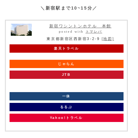
＼新宿駅まで10~15分／
新宿ワシントンホテル 本館
posted with
トマレバ
東京都新宿区西新宿3-2-9
[地図]
楽天トラベル
じゃらん
JTB
knt
一休
るるぶ
Yahoo!トラベル