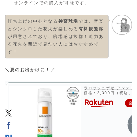
オンラインでの購入が可能です。
打ち上げの中心となる
神宮球場
では、音楽
とシンクロした花火が楽しめる
有料観覧席
が用意されており、臨場感は抜群！迫力あ
る花火を間近で見たい人にはおすすめで
す！
＼夏のお出かけに！／
ラロッシュポゼ アンテリオ
価格：3,300円（税込、送
楽
スクロ