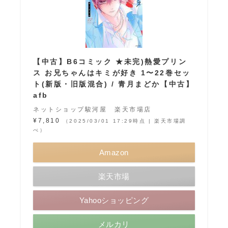
【中古】B6コミック ★未完)熱愛プリン
ス お兄ちゃんはキミが好き 1〜22巻セッ
ト(新版・旧版混合) / 青月まどか【中古】
afb
ネットショップ駿河屋 楽天市場店
¥7,810
（2025/03/01 17:29時点 | 楽天市場調
べ）
Amazon
楽天市場
Yahooショッピング
メルカリ