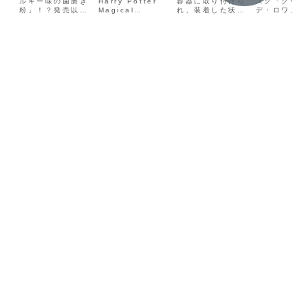
店舗やﾈｯﾄ通
ルキー味の歯磨き
るか＆いつま
Harry Potter
店舗ﾈｯﾄ通販
容器に取り付けら
ﾄ通販ある
スク「グーテ
粉」！？発売以来
Magical
れ、装着した状態
デ・ロワ」の
販,使用方法
で？
あるか？
値段
大好評のMIペース
Sweets Party」
で開閉できる！味
サクとした食
や口コミも！
トから『MIペー
が6月上旬発売予
噌のふた。フタが
芳醇なバター
ス ミルキーフレ
定！A賞に「バー
ガバッと開いて固
りが大人気の
ーバー』が期間・
ティー・ボッツの
定されるので、味
トーフェスタ
数量限定発売で
百味ビーンズライ
噌を取るときに使
ラダ」。あの
す！歯磨き後にチ
ト」がラインナッ
いやすい！と話題
ッションブラ
ョコ味で歯磨きが
プする一番くじ。
に。この記事で
「UNDERC
ちゃんとしてくれ
約16センチのル
は・味噌のふた
R（アンダー
るようになったと
ームライトで、本
100均,ダイソー
ー）」とコラ
いう声もありま
物みたいにしゃか
やセリアなどどこ
ーション！「
す。 歯磨き嫌い
しゃか揺れるク
で売ってる？販売
テ・デ・ロワ
のお子様に、ぜ
リ...
店舗・味噌のふた
UC」と「グ
ひ...
1...
テ...