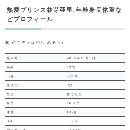
熱愛プリンス林芽亜里,年齢身長体重な
どプロフィール
林 芽亜里
（
はやし めあり
）
生年月日
2005年11月5日
年齢
19歳
出身
石川県
血液型
B型
星座
さそり座
身長
165cm
体重
43kg
BMI
15.8