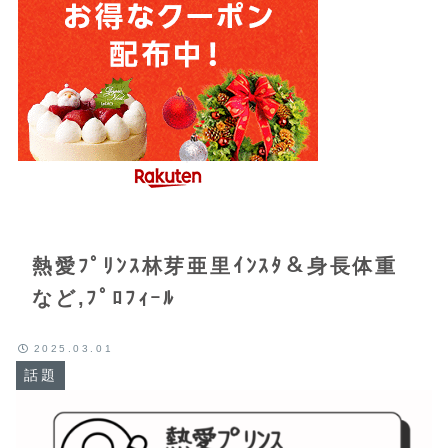
熱愛ﾌﾟﾘﾝｽ林芽亜里ｲﾝｽﾀ＆身長体重
など,ﾌﾟﾛﾌｨｰﾙ
2025.03.01
話題