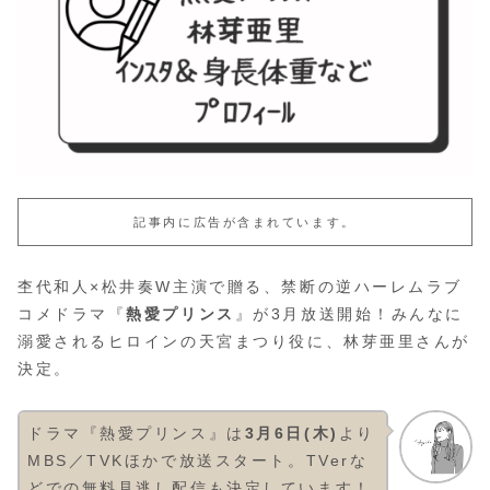
記事内に広告が含まれています。
杢代和人×松井奏W主演で贈る、禁断の逆ハーレムラブ
コメドラマ『
熱愛プリンス
』が3月放送開始！みんなに
溺愛されるヒロインの天宮まつり役に、林芽亜里さんが
決定。
ドラマ『熱愛プリンス』は
3月6日(木)
より
MBS／TVKほかで放送スタート。TVerな
どでの無料見逃し配信も決定しています！