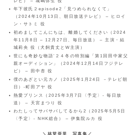
レビ） – 城嶋弥生 役
年下彼氏２episode2「見つめられなくて」
（2024年10月13日、朝日放送テレビ） – ヒロイ
ン・サトミ 役
初めましてこんにちは、離婚してください（2024
年11月8日 – 12月27日、毎日放送） – 主演・結
城莉央 役（犬飼貴丈とW主演）
世にも奇妙な物語’２４冬の特別編「第1回田中家父
親オーディション」（2024年12月14日フジテレ
ビ） – 田中杏 役
僕のあざとい元カノ（2025年1月24日 －テレビ朝
日）-町田アヤ 役
熱愛プリンス（2025年3月7日〈予定〉- 毎日放
送） – 天宮まつり 役
わたしってサバサバしてるから2（2025年5月5日
〈予定〉- NHK総合） – 伊集院ルカ 役
＼林芽亜里 写真集／