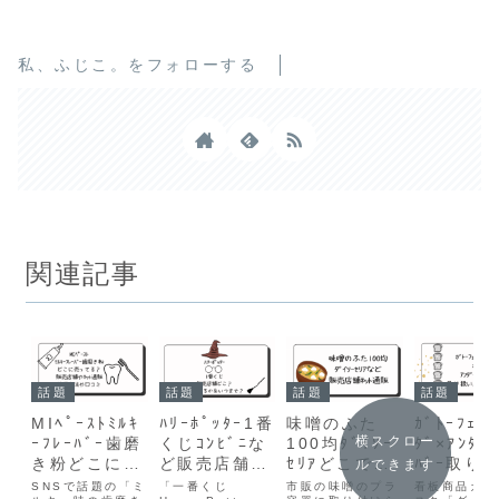
私、ふじこ。をフォローする
関連記事
話題
話題
話題
話題
MIﾍﾟｰｽﾄﾐﾙｷ
ﾊﾘｰﾎﾟｯﾀｰ1番
味噌のふた
ｶﾞﾄｰﾌｪｽ
横スクロー
ｰﾌﾚｰﾊﾞｰ歯磨
くじｺﾝﾋﾞﾆな
100均ﾀﾞｲｿｰ
ﾀﾞ×ｱﾝﾀﾞ
き粉どこに売
ど販売店舗ど
ｾﾘｱどこで売
ﾊﾞｰ取り
ルできます
ってる？販売
こ？ｵﾝﾗｲﾝあ
ってる？販売
店舗どこ？
SNSで話題の「ミ
「一番くじ
市販の味噌のプラ
看板商品ガト