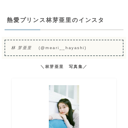
熱愛プリンス林芽亜里のインスタ
林 芽亜里
(@meari__hayashi)
＼林芽亜里 写真集／