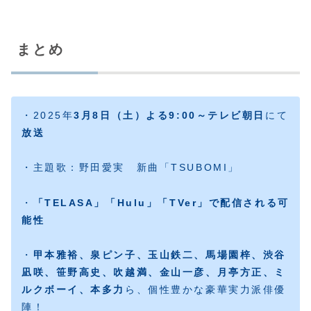
まとめ
・2025年
3月8日（土）よる9:00～テレビ朝日
にて
放送
・主題歌：野田愛実 新曲「TSUBOMI」
・
「TELASA」「Hulu」「
TVer
」で配信される可
能性
・
甲本雅裕、泉ピン子、玉山鉄二、馬場園梓、渋谷
凪咲、笹野高史、吹越満、金山一彦、月亭方正、ミ
ルクボーイ、本多力
ら、個性豊かな豪華実力派俳優
陣！