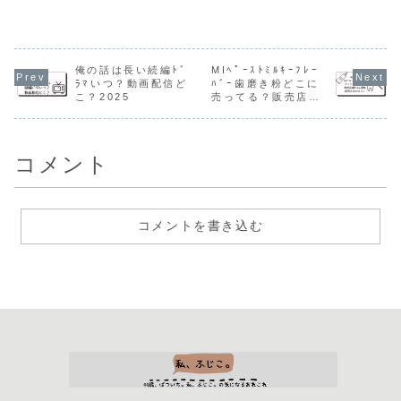
俺の話は長い続編ﾄﾞ
MIﾍﾟｰｽﾄﾐﾙｷｰﾌﾚｰ
ﾗﾏいつ？動画配信ど
ﾊﾞｰ歯磨き粉どこに
こ？2025
売ってる？販売店舗
やﾈｯﾄ通販,使用方法
や口コミも！
コメント
コメントを書き込む