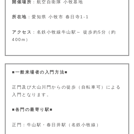
開催場所
：航空自衛隊 小牧基地
所在地
：愛知県 小牧市 春日寺1-1
アクセス
：名鉄小牧線牛山駅～ 徒歩約5分（約
400m）
■
一般来場者の入門方法
■
正門及び大山川門からの徒歩（自転車可）による
入門となります。
■
各門の最寄り駅
■
正門：牛山駅・春日井駅（名鉄小牧線）