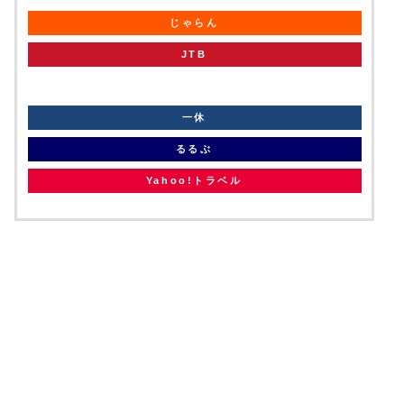
じゃらん
JTB
knt
一休
るるぶ
Yahoo!トラベル