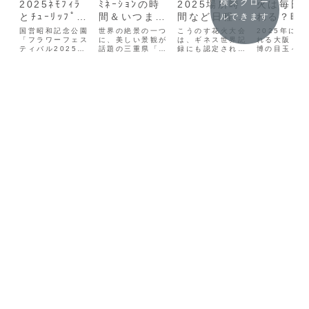
横スクロー
2025ﾈﾓﾌｨﾗ
ﾐﾈｰｼｮﾝの時
2025場所時
火は毎日
とﾁｭｰﾘｯﾌﾟ見
間＆いつまで
間など日程い
れる？時
ルできます
頃と開花状
か？ｱｸｾｽやﾎ
つ？何発か,
場所・穴
国営昭和記念公園
世界の絶景の一つ
こうのす花火大会
2025年に開
況！場所と最
「フラワーフェス
ﾃﾙ2025
に、美しい景観が
屋台情報など
は、ギネス世界記
ﾎﾟｯﾄま
れる大阪・関
ティバル2025」
話題の三重県「な
録にも認定された
博の目玉イベ
寄駅,入場料
は3月20日〜5月
ばなの里」。 世
巨大な4尺玉の花
の一つ、
も
25日まで開催！
界の絶景と肩を並
火を筆頭に、豪華
「Japan
期間中は寒咲ナノ
べてベスト５に選
な花火が多数打ち
Fireworks
ハナを皮切りにサ
出！色とりどりの
上げられることで
Expo（JF
クラ、チューリッ
花が咲き乱れる美
有名です。会場で
が話題を集め
プ、ネモフィラ、
しい花畑。夜間に
は、圧巻の花火シ
ます。​しか
シャーレーポピー
は LED のイルミ
ョーが夜空を彩
「毎日花火が
などが次々と開
ネーションを楽し
り、観客を魅了し
るの？」と思
花・見頃を迎えま
めます！園内には
ます。たくさんの
いる方も多い
す♪この記事では
ビール園などのレ
屋台もお楽しみの
はないでしょ
昭和記念公園
ストランや、天然
一つ♪この記事で
か。​実は、
2025ネモフィ
温泉「里の湯...
は鴻巣花火大会
打ち上げは特
ラ...
20...
の...