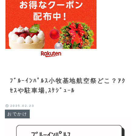
ﾌﾞﾙｰｲﾝﾊﾟﾙｽ小牧基地航空祭どこ？ｱｸ
ｾｽや駐車場,ｽｹｼﾞｭｰﾙ
2025.02.23
おでかけ